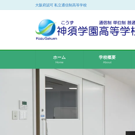
コ
ナ
大阪府認可 私立通信制高等学校
ン
ビ
テ
ゲ
ン
ー
ツ
シ
に
ョ
移
ン
動
に
ホーム
学校概要
移
Home
About
動