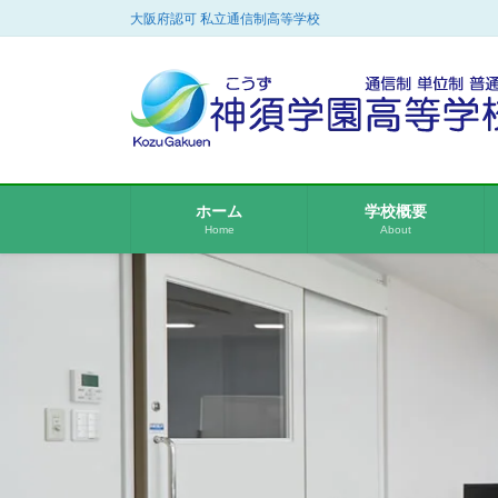
コ
ナ
大阪府認可 私立通信制高等学校
ン
ビ
テ
ゲ
ン
ー
ツ
シ
に
ョ
移
ン
動
に
ホーム
学校概要
移
Home
About
動