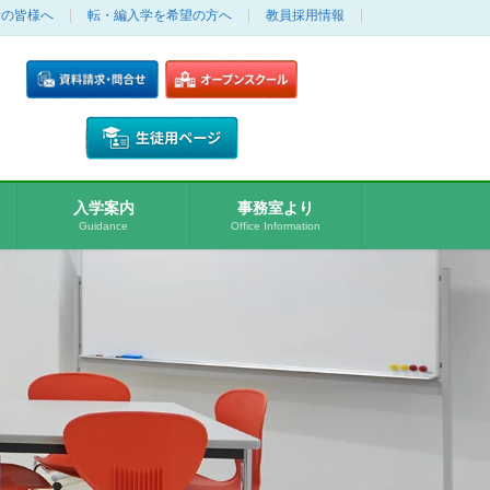
者の皆様へ
転・編入学を希望の方へ
教員採用情報
入学案内
事務室より
Guidance
Office Information