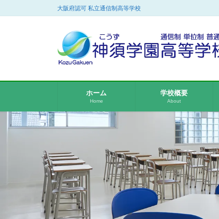
コ
ナ
大阪府認可 私立通信制高等学校
ン
ビ
テ
ゲ
ン
ー
ツ
シ
に
ョ
移
ン
動
に
ホーム
学校概要
移
Home
About
動