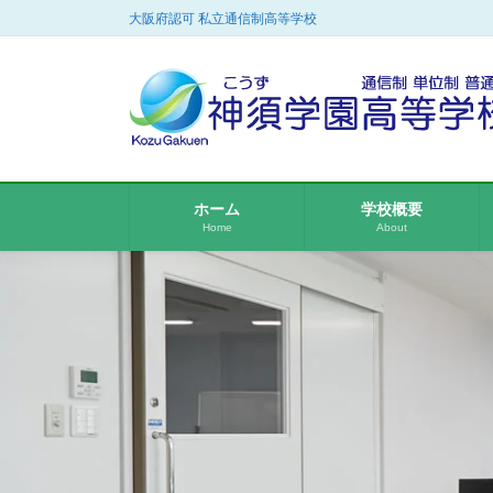
コ
ナ
大阪府認可 私立通信制高等学校
ン
ビ
テ
ゲ
ン
ー
ツ
シ
に
ョ
移
ン
動
に
ホーム
学校概要
移
Home
About
動