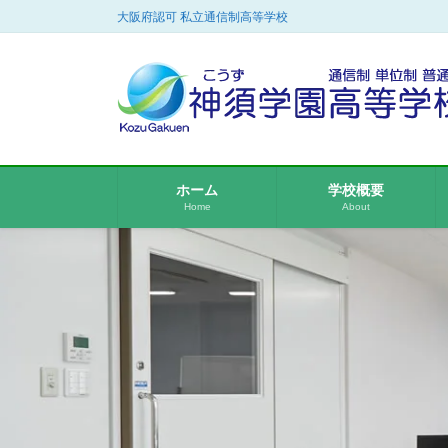
コ
ナ
大阪府認可 私立通信制高等学校
ン
ビ
テ
ゲ
ン
ー
ツ
シ
に
ョ
移
ン
動
に
ホーム
学校概要
移
Home
About
動