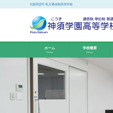
コ
ナ
大阪府認可 私立通信制高等学校
ン
ビ
テ
ゲ
ン
ー
ツ
シ
に
ョ
移
ン
動
に
ホーム
学校概要
移
Home
About
動